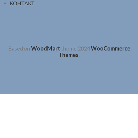
КОНТАКТ
Based on
WoodMart
theme
2024
WooCommerce
Themes
.