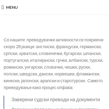
MENU
Со нашите преведувачки активности се покриени
скоро 28 јазици: англиски, француски, германски,
српски, хрватски, словенечки, бугарски, шпански,
португалски, италијански, грчки, албански, турски,
романски, унгарски, словачки, чешки, руски,
полски, шведски, дански, норвешки, фламански,
кинески, јапонски, арапски и старотурски. Самото
преведување како процес опфаќа:
Заверени судски преводи на документи