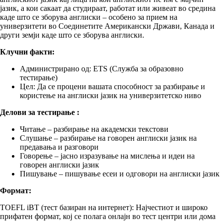
јазик, а кои сакаат да студираат, работат или живеат во средина
каде што се зборува англиски – особено за прием на
универзитети во Соединетите Американски Држави, Канада и
други земји каде што се зборува англиски.
Клучни факти:
Администрирано од: ETS (Служба за образовно
тестирање)
Цел: Да се ​​процени вашата способност за разбирање и
користење на англиски јазик на универзитетско ниво
Делови за тестирање :
Читање – разбирање на академски текстови
Слушање – разбирање на говорен англиски јазик на
предавања и разговори
Говорење – јасно изразување на мислења и идеи на
говорен англиски јазик
Пишување – пишување есеи и одговори на англиски јазик
Формат:
TOEFL iBT (тест базиран на интернет): Најчестиот и широко
прифатен формат, кој се полага онлајн во тест центри или дома