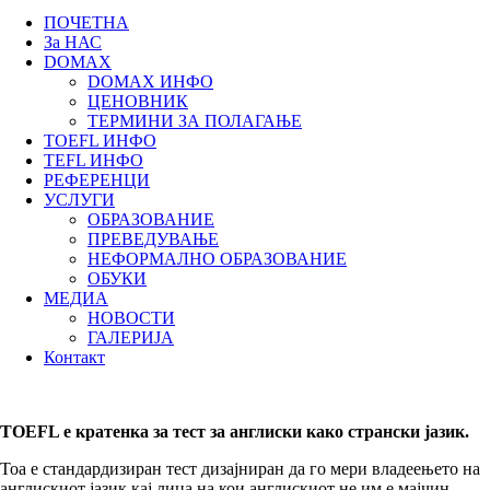
ПОЧЕТНА
За НАС
DOMAX
DOMAX ИНФО
ЦЕНОВНИК
ТЕРМИНИ ЗА ПОЛАГАЊЕ
TOEFL ИНФО
TEFL ИНФО
РЕФЕРЕНЦИ
УСЛУГИ
ОБРАЗОВАНИЕ
ПРЕВЕДУВАЊЕ
НЕФОРМАЛНО ОБРАЗОВАНИЕ
ОБУКИ
МЕДИА
НОВОСТИ
ГАЛЕРИЈА
Контакт
TOEFL е кратенка за тест за англиски како странски јазик.
Тоа е стандардизиран тест дизајниран да го мери владеењето на
англискиот јазик кај лица на кои англискиот не им е мајчин