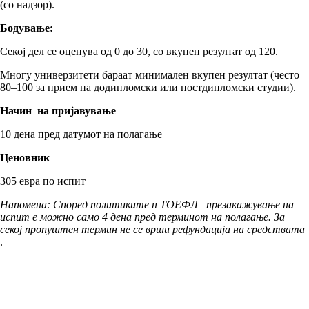
(со надзор).
Бодување:
Секој дел се оценува од 0 до 30, со вкупен резултат од 120.
Многу универзитети бараат минимален вкупен резултат (често
80–100 за прием на додипломски или постдипломски студии).
Начин на пријавување
10 дена пред датумот на полагање
Ценовник
305 евра по испит
Напомена: Според политиките н ТОЕФЛ презакажување на
испит е можно само 4 дена пред терминот на полагање. За
секој пропуштен термин не се врши рефундација на средствата
.